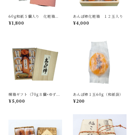
60g和紙５個入り 化粧箱
あんぽ柿化粧箱 １２玉入り
（ピンク）
¥1,800
¥4,000
桐箱ギフト（70g８個×ゆず巻
あんぽ柿１玉60g（和紙袋）
き柿１本）
¥5,000
¥200