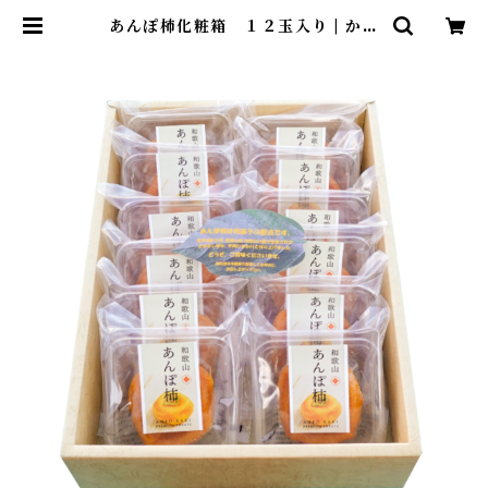
あんぽ柿化粧箱 １２玉入り | かつ
らぎ町あんぽ柿加工組合