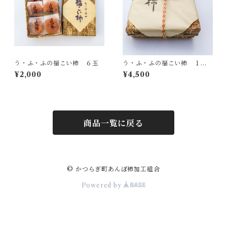
う・ふ・ふの福こい柿 ６玉
う・ふ・ふの福こい柿 １５
玉
¥2,000
¥4,500
商品一覧に戻る
© かつらぎ町あんぽ柿加工組合
Powered by