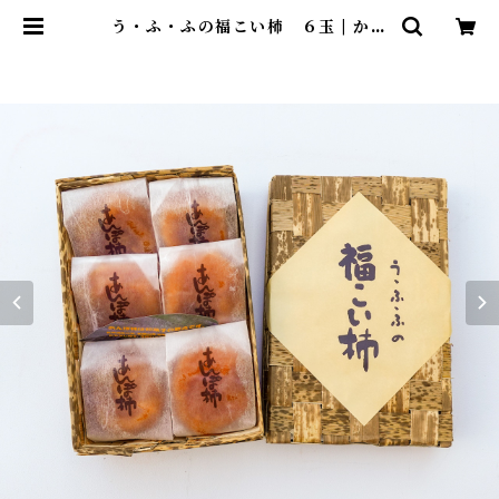
う・ふ・ふの福こい柿 ６玉 | かつ
らぎ町あんぽ柿加工組合