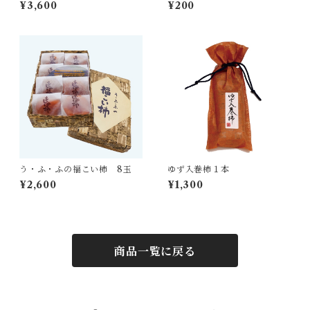
（和紙12個入り）
¥3,600
¥200
う・ふ・ふの福こい柿 8玉
ゆず入巻柿１本
¥2,600
¥1,300
商品一覧に戻る