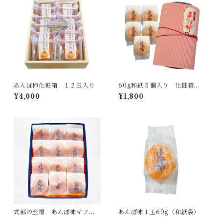
あんぽ柿化粧箱 １２玉入り
60g和紙５個入り 化粧箱
（ピンク）
¥4,000
¥1,800
式部の至福 あんぽ柿ギフト
あんぽ柿１玉60g（和紙袋）