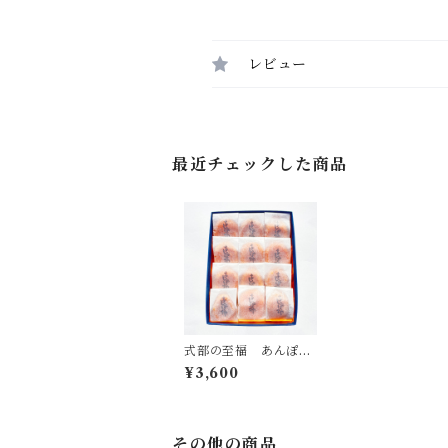
レビュー
最近チェックした商品
式部の至福 あんぽ柿
ギフト（和紙12個入
¥3,600
り）
その他の商品