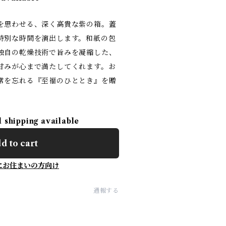
を思わせる、深く高貴な紫の箱。蓋
特別な時間を演出します。和紙の包
独自の乾燥技術で旨みを凝縮した、
甘みが心まで満たしてくれます。お
常を忘れる『至福のひととき』を贈
l shipping available
d to cart
にお住まいの方向け
通報する