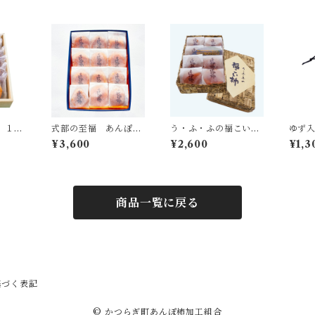
 １２
式部の至福 あんぽ柿
う・ふ・ふの福こい
ゆず
ギフト（和紙12個入
柿 8玉
¥3,600
¥2,600
¥1,3
り）
商品一覧に戻る
基づく表記
© かつらぎ町あんぽ柿加工組合