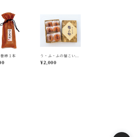
入巻柿１本
う・ふ・ふの福こい
柿 ６玉
00
¥2,000