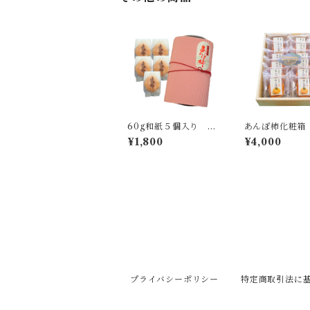
60g和紙５個入り 化
あんぽ柿化粧箱
粧箱（ピンク）
玉入り
¥1,800
¥4,000
プライバシーポリシー
特定商取引法に