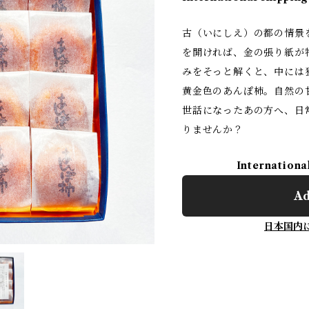
古（いにしえ）の都の情景
を開ければ、金の張り紙が
みをそっと解くと、中には
黄金色のあんぽ柿。自然の
世話になったあの方へ、日
りませんか？
Internationa
Ad
日本国内