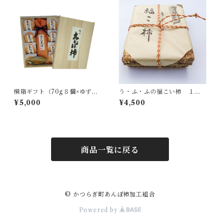
桐箱ギフト（70g８個×ゆず巻
う・ふ・ふの福こい柿 １５
き柿１本）
玉
¥5,000
¥4,500
商品一覧に戻る
© かつらぎ町あんぽ柿加工組合
Powered by