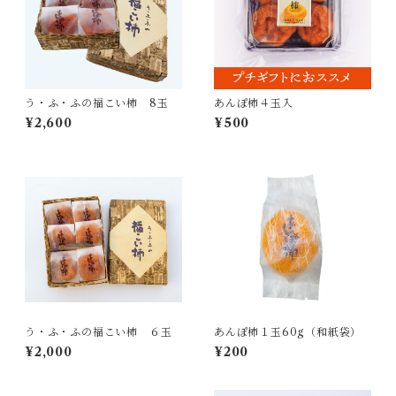
う・ふ・ふの福こい柿 8玉
あんぽ柿４玉入
¥2,600
¥500
う・ふ・ふの福こい柿 ６玉
あんぽ柿１玉60g（和紙袋）
¥2,000
¥200