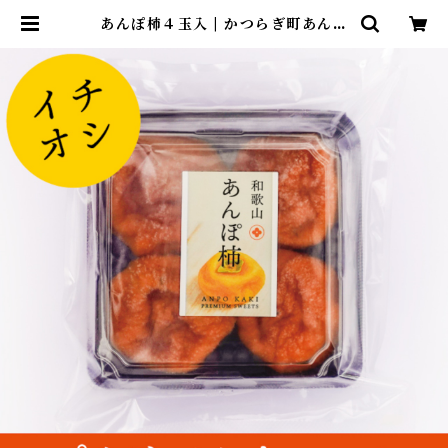
あんぽ柿４玉入 | かつらぎ町あんぽ
柿加工組合